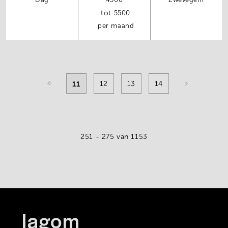
Dag
4500
Zwevegem
5500
per maand
Pagination
Current
11
Pagina
12
Pagina
13
Pagina
14
page
251 - 275
van 1153