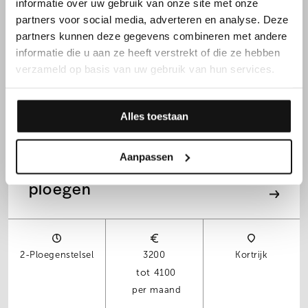
Automatisatieprojecten
informatie over uw gebruik van onze site met onze
partners voor social media, adverteren en analyse. Deze
partners kunnen deze gegevens combineren met andere
informatie die u aan ze heeft verstrekt of die ze hebben
verzameld op basis van uw gebruik van hun services.
Dag
18
Gent
22
per uur
Alles toestaan
Aanpassen
Teamleader logistiek 2
ploegen
2-Ploegenstelsel
3200
Kortrijk
4100
per maand