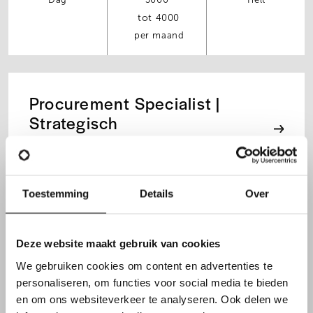
Dag
3000
Tielt
4000
per maand
Procurement Specialist |
Strategisch
Dag
3500
Harelbeke
Toestemming
Details
Over
4900
per maand
Deze website maakt gebruik van cookies
We gebruiken cookies om content en advertenties te
personaliseren, om functies voor social media te bieden
Industrieel Elektricien €22 |
en om ons websiteverkeer te analyseren. Ook delen we