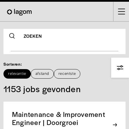
Skip
to
main
content
ZOEKEN
Sorteren
relevantie
afstand
recentste
1153 jobs gevonden
Maintenance & Improvement
Engineer | Doorgroei