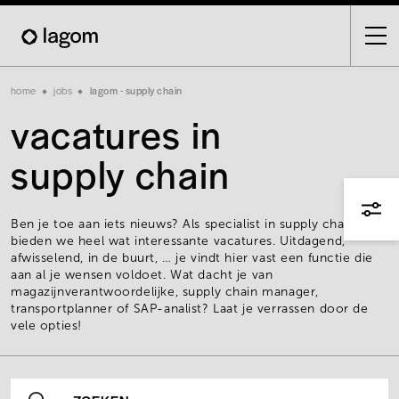
Skip
to
main
content
Breadcrumb
home
jobs
lagom - supply chain
vacatures in
supply chain
Ben je toe aan iets nieuws? Als specialist in supply chain
bieden we heel wat interessante vacatures. Uitdagend,
afwisselend, in de buurt, … je vindt hier vast een functie die
aan al je wensen voldoet. Wat dacht je van
magazijnverantwoordelijke, supply chain manager,
transportplanner of SAP-analist? Laat je verrassen door de
vele opties!