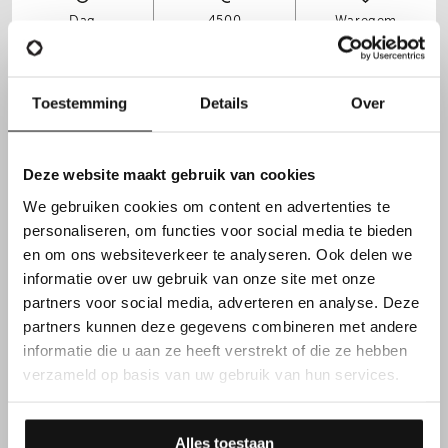
Dag
4500
Waregem
6200
per maand
Toestemming
Details
Over
Supply Chain Manager | SAP &
Deze website maakt gebruik van cookies
Strategie
We gebruiken cookies om content en advertenties te
personaliseren, om functies voor social media te bieden
en om ons websiteverkeer te analyseren. Ook delen we
informatie over uw gebruik van onze site met onze
Dag
4500
Waregem
partners voor social media, adverteren en analyse. Deze
6500
partners kunnen deze gegevens combineren met andere
per maand
informatie die u aan ze heeft verstrekt of die ze hebben
verzameld op basis van uw gebruik van hun services.
Alles toestaan