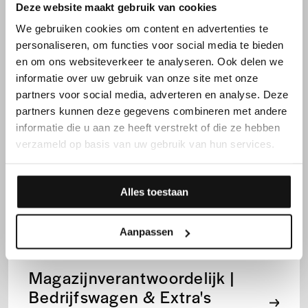
Deze website maakt gebruik van cookies
Dag
4000
Deerlijk
4300
We gebruiken cookies om content en advertenties te
per maand
personaliseren, om functies voor social media te bieden
en om ons websiteverkeer te analyseren. Ook delen we
informatie over uw gebruik van onze site met onze
partners voor social media, adverteren en analyse. Deze
Process Engineer | Marktleider
partners kunnen deze gegevens combineren met andere
informatie die u aan ze heeft verstrekt of die ze hebben
verzameld op basis van uw gebruik van hun services.
Dag
3300
Waregem
Alles toestaan
4500
per maand
Aanpassen
Magazijnverantwoordelijk |
Bedrijfswagen & Extra's