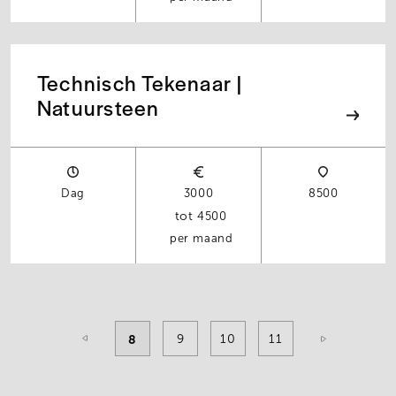
Technisch Tekenaar |
Natuursteen
Dag
3000
8500
4500
per maand
Pagination
Current
8
Pagina
9
Pagina
10
Pagina
11
page