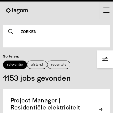
Skip
to
main
content
ZOEKEN
Sorteren
relevantie
afstand
recentste
1153 jobs gevonden
Project Manager |
Residentiële elektriciteit