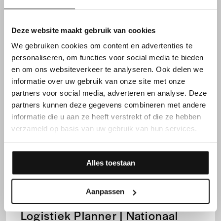
Deze website maakt gebruik van cookies
We gebruiken cookies om content en advertenties te
Dag
3000
Lichtervelde
personaliseren, om functies voor social media te bieden
4000
en om ons websiteverkeer te analyseren. Ook delen we
informatie over uw gebruik van onze site met onze
partners voor social media, adverteren en analyse. Deze
Commercieel Administratief
partners kunnen deze gegevens combineren met andere
Bediende | Familiale kmo
informatie die u aan ze heeft verstrekt of die ze hebben
verzameld op basis van uw gebruik van hun services.
Alles toestaan
Dag
Kortrijk
Aanpassen
Logistiek Planner | Nationaal