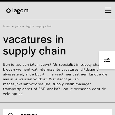
Skip
to
main
content
Breadcrumb
home
jobs
lagom - supply chain
vacatures in
supply chain
Ben je toe aan iets nieuws? Als specialist in supply chain
bieden we heel wat interessante vacatures. Uitdagend,
afwisselend, in de buurt, … je vindt hier vast een functie die
aan al je wensen voldoet. Wat dacht je van
magazijnverantwoordelijke, supply chain manager,
transportplanner of SAP-analist? Laat je verrassen door de
vele opties!