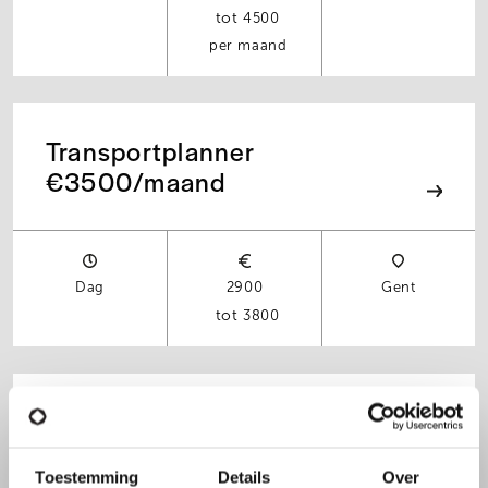
4500
per maand
Transportplanner
€3500/maand
Dag
2900
Gent
3800
Planningsverantwoordelijke
met opstart tussen 7.30u en
9u
Toestemming
Details
Over