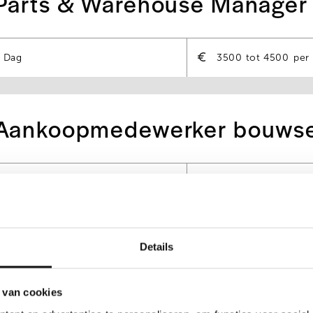
Parts & Warehouse Manager
Dag
3500
4500
per
Aankoopmedewerker bouwse
Dag
3200
4000
Productieplanner | Glijdend
Details
 van cookies
Dag
2500
4000