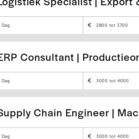
Logistiek Specialist | Export
Dag
2800
3700
ERP Consultant | Productie
Dag
3000
4000
Supply Chain Engineer | Ma
Dag
3000
4000