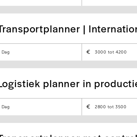
Transportplanner | Internatio
Dag
3000
4200
Logistiek planner in producti
Dag
2800
3500