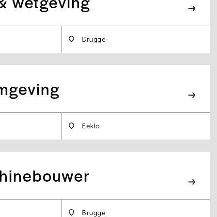
 & wetgeving
Brugge
omgeving
Eeklo
chinebouwer
Brugge