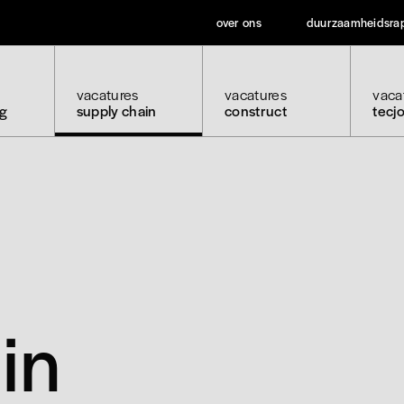
over ons
duurzaamheidsra
vacatures
vacatures
vaca
ng
supply chain
construct
tecj
in