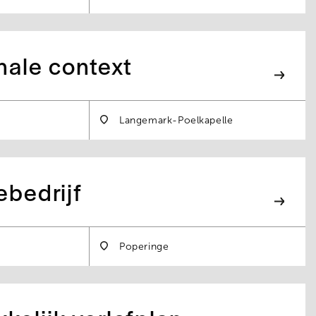
nale context
Langemark-Poelkapelle
ebedrijf
Poperinge