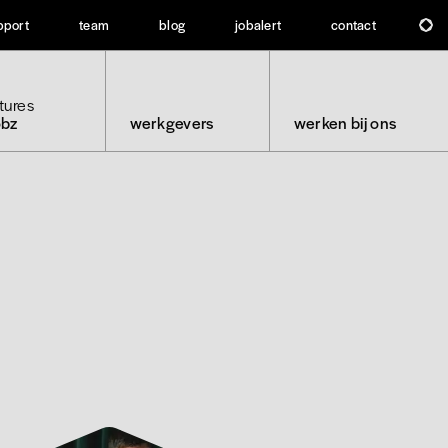
pport
team
blog
jobalert
contact
tures
obz
werkgevers
werken bij ons