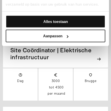
verzameld op basis van uw gebruik van hun services.
Dag
3000
Kortrijk
4500
Alles toestaan
per maand
Aanpassen
Site Coördinator | Elektrische
infrastructuur
Dag
3000
Brugge
4500
per maand