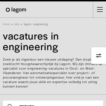
Skip
to
main
content
Breadcrumb
home
jobs
lagom - engineering
vacatures in
engineering
Zoek je als ingenieur een nieuwe uitdaging? Dan stopt je
zoektocht hoogstwaarschijnlijk bij Lagom. Wij zijn immers dé
specialist voor engineering-vacatures in Oost- en West-
Vlaanderen. Van automatisatiespecialist over project- of
procesengineer tot ontwerpingenieur, hier vind je vast een
vacature waarin jouw skills en expertise volledig tot uiting
kunnen komen!