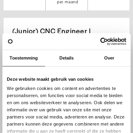
per maand
(Junior) CNC Engineer |
Metaal
Toestemming
Details
Over
Dag
3000
Waregem
4500
Deze website maakt gebruik van cookies
per maand
We gebruiken cookies om content en advertenties te
personaliseren, om functies voor social media te bieden
en om ons websiteverkeer te analyseren. Ook delen we
Sales & Project Engineer |
informatie over uw gebruik van onze site met onze
partners voor social media, adverteren en analyse. Deze
Machinebouw
partners kunnen deze gegevens combineren met andere
informatie die u aan ze heeft verstrekt of die ze hebben