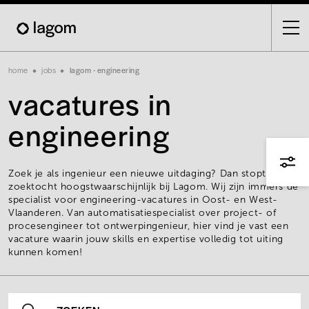
Skip
to
main
content
Breadcrumb
home
jobs
lagom - engineering
vacatures in
engineering
Zoek je als ingenieur een nieuwe uitdaging? Dan stopt je
zoektocht hoogstwaarschijnlijk bij Lagom. Wij zijn immers dé
specialist voor engineering-vacatures in Oost- en West-
Vlaanderen. Van automatisatiespecialist over project- of
procesengineer tot ontwerpingenieur, hier vind je vast een
vacature waarin jouw skills en expertise volledig tot uiting
kunnen komen!