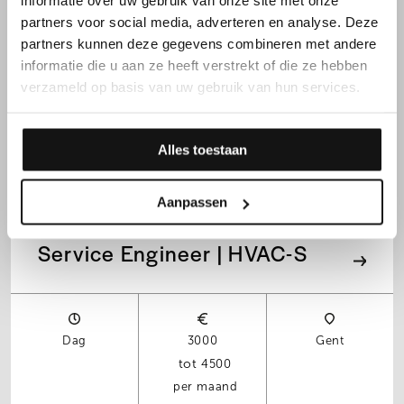
Technical Operations
informatie over uw gebruik van onze site met onze
partners voor social media, adverteren en analyse. Deze
Coördinator | Metaal
partners kunnen deze gegevens combineren met andere
informatie die u aan ze heeft verstrekt of die ze hebben
verzameld op basis van uw gebruik van hun services.
Dag
3500
Roeselare
4500
Alles toestaan
per maand
Aanpassen
Service Engineer | HVAC-S
Dag
3000
Gent
4500
per maand