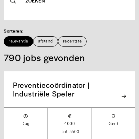
ZOEKEN
Sorteren
relevantie
afstand
recentste
790 jobs gevonden
Preventiecoördinator |
Industriële Speler
Dag
4000
Gent
5500