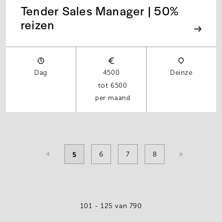
Tender Sales Manager | 50%
reizen
Dag
4500
Deinze
6500
per maand
Pagination
Current
5
Pagina
6
Pagina
7
Pagina
8
page
101 - 125
van 790