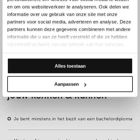
en om ons websiteverkeer te analyseren. Ook delen we
informatie over uw gebruik van onze site met onze
partners voor social media, adverteren en analyse. Deze
partners kunnen deze gegevens combineren met andere
informatie die u aan ze heeft verstrekt of die ze hebben
verzameld op basis van uw gebruik van hun services.
FUNCTIEVEREISTEN
Alles toestaan
Daarnaast overtuig je met
Aanpassen
jouw kennen & kunnen
Je bent minstens in het bezit van een
bachelordiploma