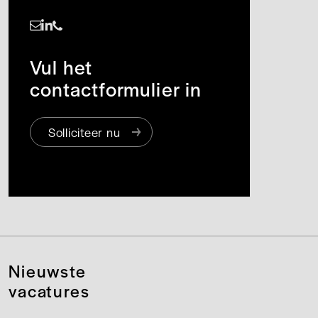
https://www.linkedin.com/in/jora-blaaser-a79774161/
Vul het
contactformulier in
Solliciteer nu
Nieuwste
vacatures