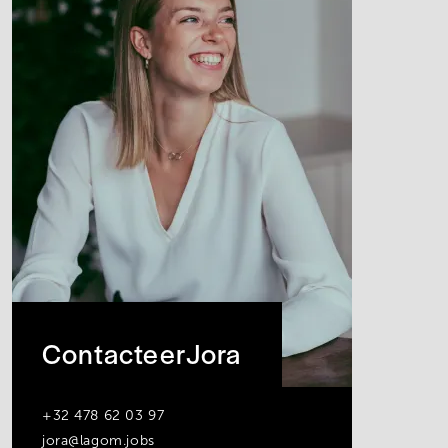
Contacteer
Jora
+32 478 62 03 97
jora@lagom.jobs