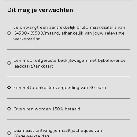
Dit mag je verwachten
Je ontvangt een aantrekkelijk bruto maandsalaris van
€4500-€5500/maand
, afhankelijk van jouw relevante
werkervaring
Een mooi uitgeruste
bedrijfswagen
met bijbehorende
laadkaart
/
tankkaart
Een
netto onkostenvergoeding
van
80 euro
Overuren
worden 150% betaald
Daarnaast ontvang je
maaltijdcheques
van
€8
/
gewerkte dag