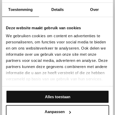
Je komt terecht in een
klein en collegiaal team met
Toestemming
Details
Over
een rustige werksfeer
Deze website maakt gebruik van cookies
Tot slot krijg je de kans op een
vast contract en
We gebruiken cookies om content en advertenties te
doorgroeimogelijkheden
personaliseren, om functies voor social media te bieden
en om ons websiteverkeer te analyseren. Ook delen we
informatie over uw gebruik van onze site met onze
partners voor social media, adverteren en analyse. Deze
partners kunnen deze gegevens combineren met andere
informatie die u aan ze heeft verstrekt of die ze hebben
verzameld op basis van uw gebruik van hun services.
Alles toestaan
Aanpassen