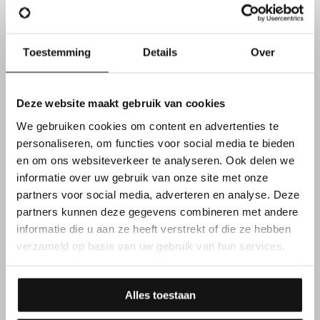
Toestemming
Details
Over
FUNCTIEVEREISTEN
Deze website maakt gebruik van cookies
Daarnaast overtuig je met
We gebruiken cookies om content en advertenties te
personaliseren, om functies voor social media te bieden
jouw kennen & kunnen
en om ons websiteverkeer te analyseren. Ook delen we
informatie over uw gebruik van onze site met onze
partners voor social media, adverteren en analyse. Deze
partners kunnen deze gegevens combineren met andere
Taalsterk
in Nederlands, Frans en Engels; kennis van
Italiaans of Spaans is mooi meegenomen.
informatie die u aan ze heeft verstrekt of die ze hebben
verzameld op basis van uw gebruik van hun services.
Vlot met
MS Office (vooral Excel),
cijfers en
planningen hebben voor jou geen geheimen.
Alles toestaan