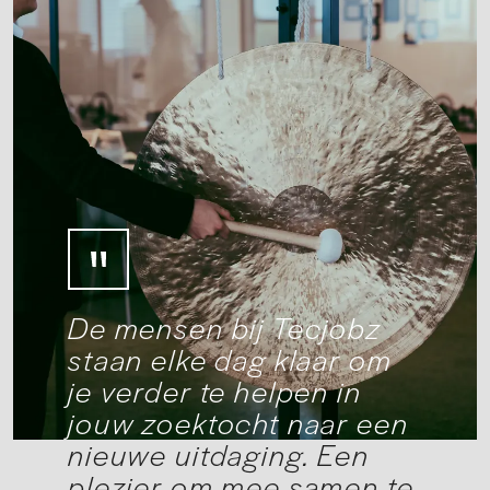
De mensen bij Tecjobz
staan elke dag klaar om
je verder te helpen in
jouw zoektocht naar een
nieuwe uitdaging. Een
plezier om mee samen te