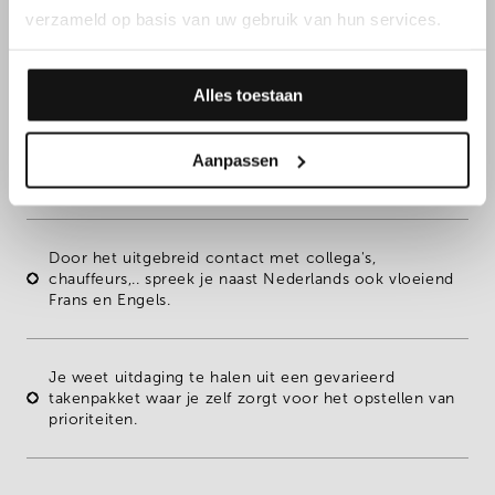
Daarnaast overtuig je met
verzameld op basis van uw gebruik van hun services.
jouw kennen & kunnen
Alles toestaan
Aanpassen
Een zeer grondige ervaring van het
Excel programma
.
Je kan
formules
vlot implementeren.
Door het uitgebreid contact met collega's,
chauffeurs,.. spreek je naast
Nederlands
ook vloeiend
Frans
en
Engels
.
Je weet uitdaging te halen uit een gevarieerd
takenpakket waar je
zelf zorgt voor het opstellen van
prioriteiten.