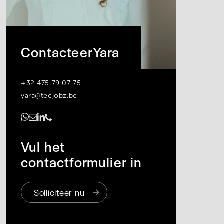
Contacteer
Yara
+32 475 79 07 75
yara@tecjobz.be
https://www.linkedin.com/in/yara-algoet/
Vul het
contactformulier in
Solliciteer nu