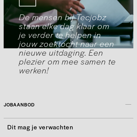
De mensen bij Tecjobz
staan elke dag klaar om
je verder te helpen in
jouw zoektocht naar een
nieuwe uitdaging. Een
plezier om mee samen te
werken!
JOBAANBOD
Dit mag je verwachten