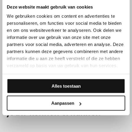
Deze website maakt gebruik van cookies
We gebruiken cookies om content en advertenties te
personaliseren, om functies voor social media te bieden
en om ons websiteverkeer te analyseren. Ook delen we
informatie over uw gebruik van onze site met onze
partners voor social media, adverteren en analyse. Deze
partners kunnen deze gegevens combineren met andere
informatie die u aan ze heeft verstrekt of die ze hebben
verzameld op basis van uw gebruik van hun services.
FUNCTIEVEREISTEN
Alles toestaan
Daarnaast overtuig je met
Aanpassen
jouw kennen & kunnen