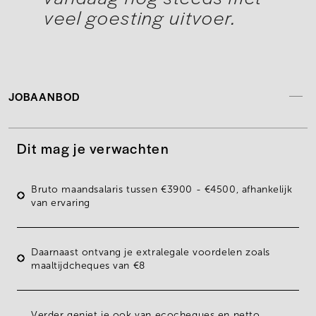
veel goesting uitvoer.
JOBAANBOD
Dit mag je verwachten
Bruto maandsalaris tussen €3900 - €4500
, afhankelijk
van ervaring
Daarnaast ontvang je
extralegale voordelen zoals
maaltijdcheques van €8
Verder geniet je ook van
ecocheques en netto