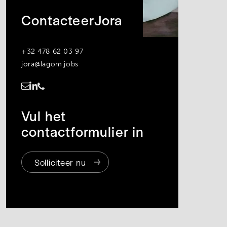
Contacteer
Jora
+32 478 62 03 97
jora@lagom.jobs
https://www.linkedin.com/in/jora-blaaser-a79774161/
Vul het
contactformulier in
Solliciteer nu