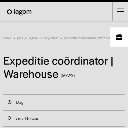
Skip
to
main
content
Breadcrumb
home
jobs
lagom - supply chain
expeditie coördinator | warehouse
Expeditie coördinator |
Warehouse
(M/V/X)
Dag
Sint-Niklaas