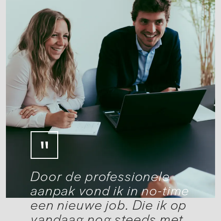
Door de professionele
aanpak vond ik in no-time
een nieuwe job. Die ik op
vandaag nog steeds met