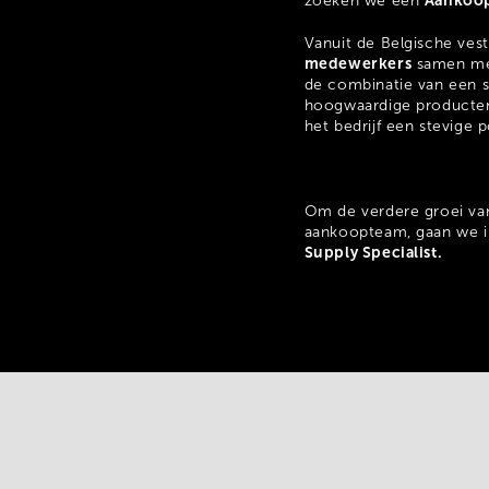
Aankoop
zoeken we een
Vanuit de Belgische ves
medewerkers
samen met 
de combinatie van een s
hoogwaardige producten 
het bedrijf een stevige 
Om de verdere groei van
aankoopteam, gaan we i
Supply Specialist.