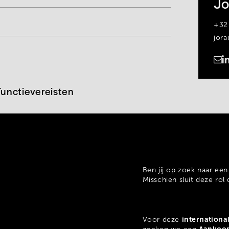
Jo
+32
jor
https://www.linkedin.com/in/jora-blaaser-a79774161/
Functievereisten
Ben jij op zoek naar ee
Misschien sluit deze rol
internationa
Voor deze