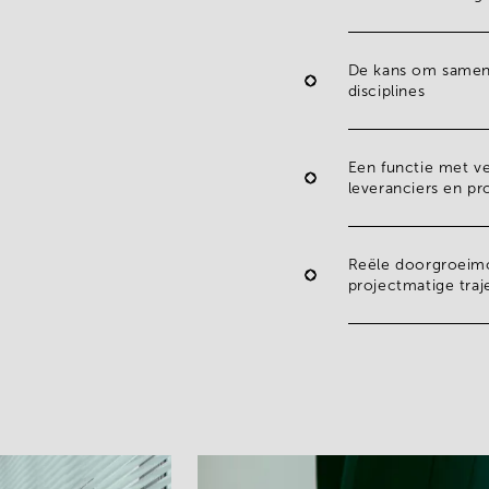
De kans om samen 
disciplines
Een functie met v
leveranciers en p
Reële doorgroeim
projectmatige traj