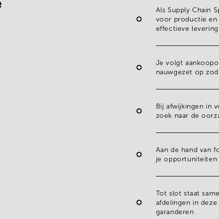
e
Als
Supply Chain S
voor productie en 
effectieve levering
Je volgt
aankoopor
nauwgezet op zodat
Bij afwijkingen in
zoek naar de oorz
Aan de hand van
f
je opportuniteite
Tot slot staat sam
afdelingen in deze
garanderen