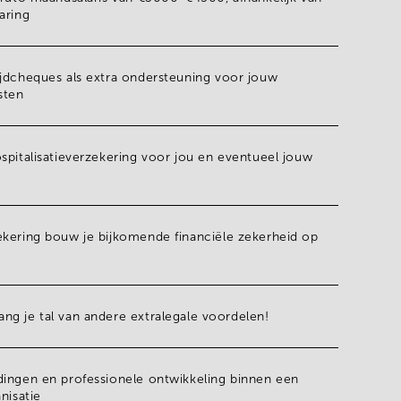
aring
ijdcheques
als extra ondersteuning voor jouw
sten
spitalisatieverzekering
voor jou en eventueel jouw
ekering
bouw je bijkomende financiële zekerheid op
g je tal van andere extralegale voordelen!
idingen
en professionele ontwikkeling binnen een
nisatie