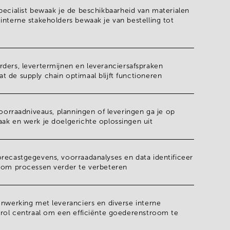
pecialist
bewaak je de
beschikbaarheid van materialen
interne stakeholders bewaak je van bestelling tot
ders, levertermijnen en leveranciersafspraken
 de supply chain optimaal blijft functioneren
 voorraadniveaus, planningen of leveringen ga je op
aak en werk je
doelgerichte oplossingen
uit
orecastgegevens, voorraadanalyses en data
identificeer
n om processen verder te verbeteren
enwerking met leveranciers en diverse interne
 rol centraal om een
efficiënte goederenstroom
te