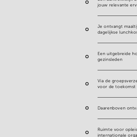
jouw relevante erv
Je ontvangt
maalt
dagelijkse lunchko
Een uitgebreide
ho
gezinsleden
Via de
groepsverz
voor de toekomst
Daarenboven ontvan
Ruimte voor
ople
internationale orga