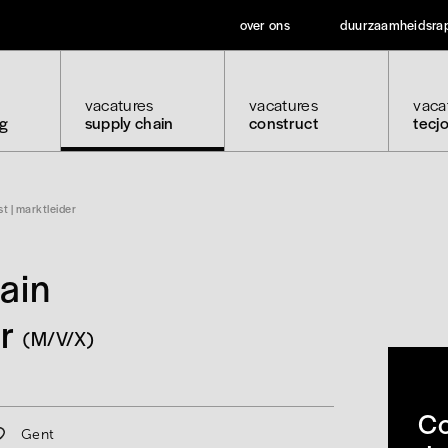
over ons
duurzaamheidsra
vacatures
vacatures
vaca
ng
supply chain
construct
tecj
t | marktleider
ain
r
(M/V/X)
Co
Gent