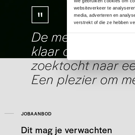
We gebruiken cookies om cont
websiteverkeer te analyseren
media, adverteren en analys
verstrekt of die ze hebben v
De mensen bij Te
klaar om je verde
zoektocht naar ee
Een plezier om m
JOBAANBOD
Dit mag je verwachten