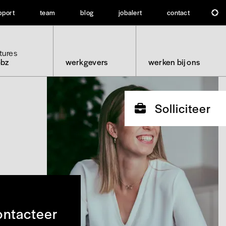
pport
team
blog
jobalert
contact
tures
obz
werkgevers
werken bij ons
Solliciteer
ntacteer