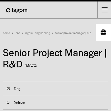
Skip
to
main
content
Breadcrumb
home
jobs
lagom - engineering
senior project manager | r&d
Senior Project Manager |
R&D
(M/V/X)
Dag
Deinze