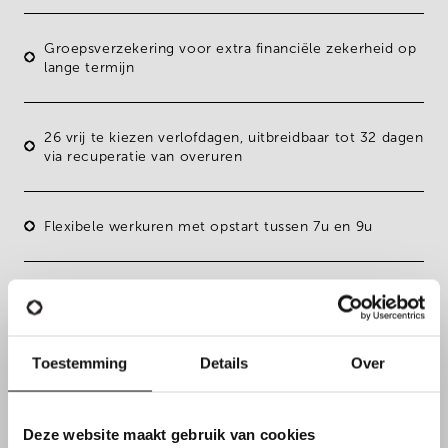
Groepsverzekering voor extra financiële zekerheid op
lange termijn
26 vrij te kiezen verlofdagen
, uitbreidbaar tot 32 dagen
via recuperatie van overuren
Flexibele werkuren
met opstart tussen 7u en 9u
Mogelijkheid tot
thuiswerk
in onderling overleg
Toestemming
Details
Over
Een omgeving waar initiatief, innovatie en technische
expertise sterk gewaardeerd worden
Deze website maakt gebruik van cookies