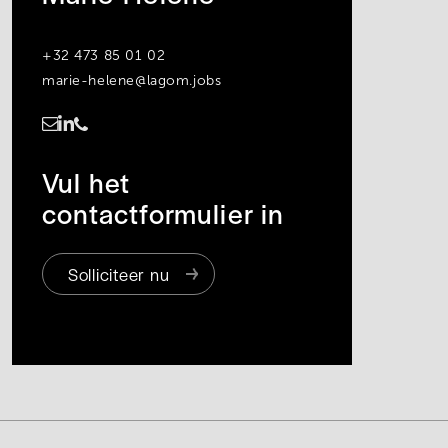
+32 473 85 01 02
marie-helene@lagom.jobs
https://www.linkedin.com/in/marie-hélène-seiffert-van-der-merwede
Vul het
contactformulier in
Solliciteer nu