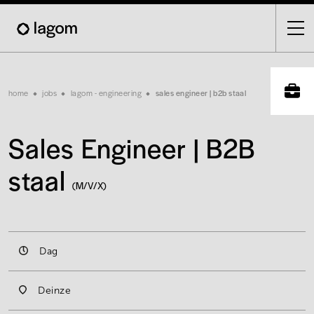
Skip
to
main
content
Breadcrumb
home
jobs
lagom - engineering
sales engineer | b2b staal
Sales Engineer | B2B
staal
(M/V/X)
Dag
Deinze