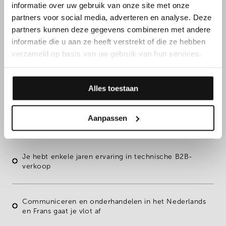
informatie over uw gebruik van onze site met onze
FUNCTIEVEREISTEN
partners voor social media, adverteren en analyse. Deze
partners kunnen deze gegevens combineren met andere
informatie die u aan ze heeft verstrekt of die ze hebben
Daarnaast overtuig je met
verzameld op basis van uw gebruik van hun services.
jouw kennen & kunnen
Alles toestaan
Je beschikt over een
technische bacheloropleiding
of
Aanpassen
hebt gelijkwaardige ervaring
Je hebt
enkele jaren ervaring
in technische B2B-
verkoop
Communiceren en onderhandelen in het
Nederlands
en
Frans
gaat je vlot af