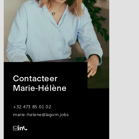
Contacteer
Marie-Hélène
+32 473 85 01 02
marie-helene@lagom.jobs
https://www.linkedin.com/in/marie-hélène-seiffert-van-der-merwede