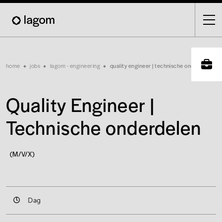
Skip
to
main
content
Breadcrumb
home
jobs
lagom - engineering
quality engineer | technische onderdelen
Quality Engineer |
Technische onderdelen
(M/V/X)
Dag