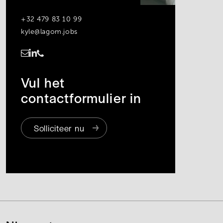
+32 479 83 10 99
kyle@lagom.jobs
https://www.linkedin.com/in/kyle-bernaert-707891231/
Vul het
contactformulier in
Solliciteer nu