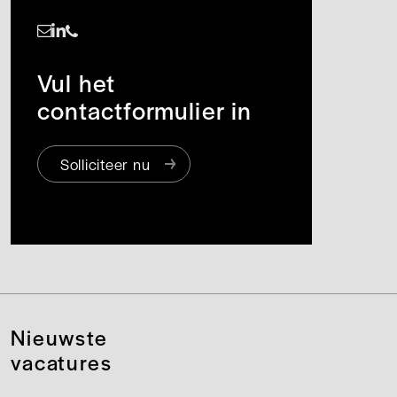
https://www.linkedin.com/in/marie-hélène-seiffert-van-der-merwede
Vul het
contactformulier in
Solliciteer nu
Nieuwste
vacatures