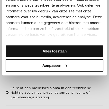
en om ons websiteverkeer te analyseren. Ook delen we
informatie over uw gebruik van onze site met onze
partners voor social media, adverteren en analyse. Deze
partners kunnen deze gegevens combineren met andere
informatie die u aan ze heeft verstrekt of die ze hebben
verzameld op basis van uw gebruik van hun services.
FUNCTIEVEREISTEN
Alles toestaan
Daarnaast overtuig je met
Aanpassen
jouw kennen & kunnen
Je hebt een
bachelordiploma
in een
technische
richting
zoals mechanica, automechanica, ... of
gelijkwaardige ervaring