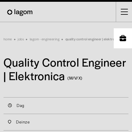
Skip
to
main
content
Breadcrumb
home
jobs
lagom - engineering
quality control engineer | elektronica
Quality Control Engineer
| Elektronica
(M/V/X)
Dag
Deinze