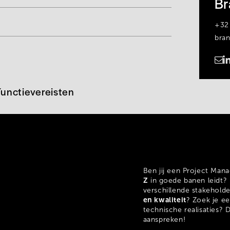
Br
+32
bra
https://www.linkedin.com/in/branco-laevens-8bb251235/
Functievereisten
Ben jij een Project Man
Z
in goede banen leidt? 
verschillende stakehold
en kwaliteit
? Zoek je ee
technische realisaties? 
aanspreken!