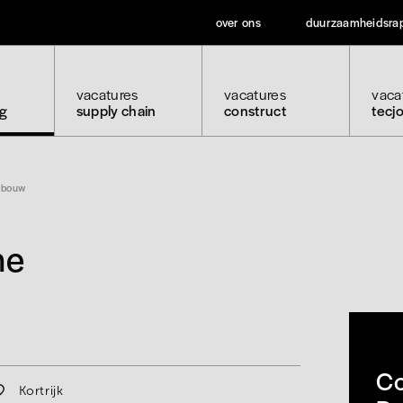
over ons
duurzaamheidsra
vacatures
vacatures
vaca
ng
supply chain
construct
tecj
nebouw
he
Co
Kortrijk