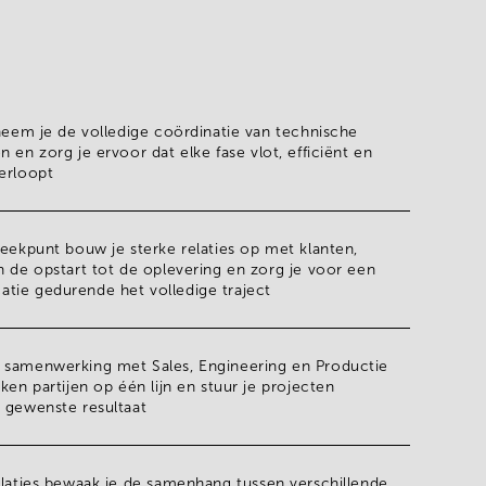
 neem je de
volledige coördinatie van technische
 en zorg je ervoor dat elke fase vlot, efficiënt en
erloopt
reekpunt
bouw je sterke relaties op met klanten,
an de
opstart tot de oplevering
en zorg je voor een
tie gedurende het volledige traject
 samenwerking
met Sales, Engineering en Productie
ken partijen op één lijn en stuur je projecten
 gewenste resultaat
laties
bewaak je de samenhang tussen verschillende