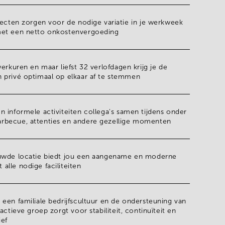
jecten zorgen voor de nodige variatie in je werkweek
met een
netto onkostenvergoeding
werkuren
en maar liefst
32 verlofdagen
krijg je de
 privé optimaal op elkaar af te stemmen
en
informele activiteiten
collega's samen tijdens onder
becue, attenties en andere gezellige momenten
uwde locatie biedt jou een aangename en moderne
lle nodige faciliteiten
n een
familiale bedrijfscultuur
en de ondersteuning van
l actieve groep
zorgt voor stabiliteit, continuïteit en
ef