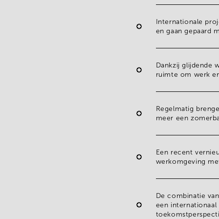
Internationale pro
en gaan gepaard 
Dankzij
glijdende 
ruimte om werk en
Regelmatig breng
meer een zomerbar
Een recent vernie
werkomgeving met a
De combinatie va
een
internationaa
toekomstperspecti