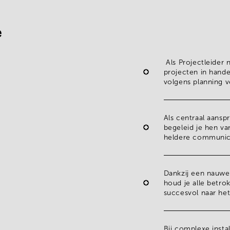
e
Als Projectleider
projecten
in handen
volgens planning v
Als
centraal aansp
begeleid je hen v
heldere communica
Dankzij een
nauwe
houd je alle betrok
succesvol naar het
Bij
complexe instal