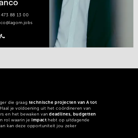
anco
 473 88 13 00
nco@lagom.jobs
technische projecten van A tot
ager die graag
Haal je voldoening uit het coördineren van
deadlines, budgetten
ers en het bewaken van
impact
n rol waarin je
hebt op uitdagende
Dan kan deze opportuniteit jou zeker