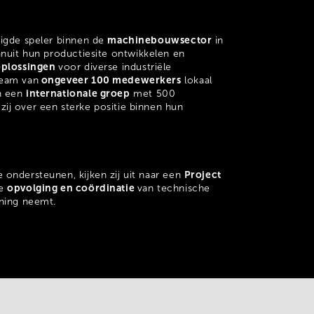
machinebouwsector
tigde speler binnen de
in
anuit hun productiesite ontwikkelen en
plossingen
voor diverse industriële
ongeveer 100 medewerkers
team van
lokaal
internationale groep
n een
met 500
ij over een sterke positie binnen hun
Project
 ondersteunen, kijken zij uit naar een
opvolging en coördinatie
ge
van technische
ening neemt.