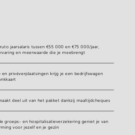
ruto jaarsalaris tussen €55 000 en €75 000/jaar
,
rvaring en meerwaarde die je meebrengt
 en privéverplaatsingen krijg je een
bedrijfswagen
ankkaart
aakt deel uit van het pakket dankzij
maaltijdcheques
e groeps- en hospitalisatieverzekering geniet je van
ming voor jezelf en je gezin