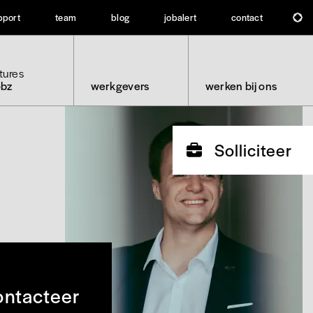
pport
team
blog
jobalert
contact
tures
obz
werkgevers
werken bij ons
Solliciteer
ntacteer