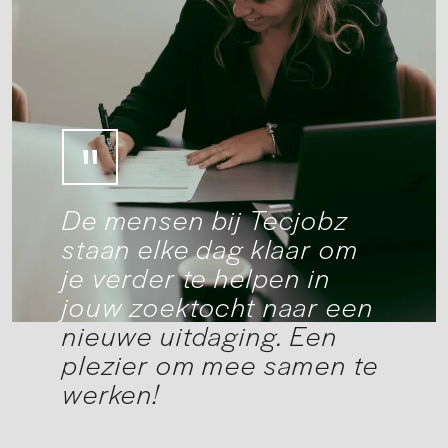
De mensen bij Tecjobz
staan elke dag klaar om
je verder te helpen in
jouw zoektocht naar een
nieuwe uitdaging. Een
plezier om mee samen te
werken!