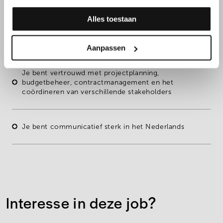
Alles toestaan
Je hebt
ervaring
binnen
projectmanagement
(minstens
3 jaar
) en voelt je thuis in familiale KMO
Aanpassen
Je bent vertrouwd met projectplanning,
budgetbeheer, contractmanagement en het
coördineren van verschillende stakeholders
Je bent communicatief sterk in het
Nederlands
Interesse in deze job?