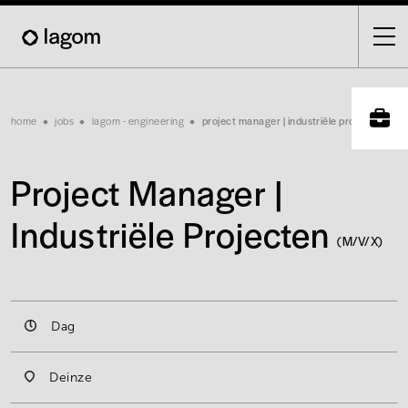
Skip
to
main
content
Breadcrumb
home
jobs
lagom - engineering
project manager | industriële projecten
Project Manager |
Industriële Projecten
(M/V/X)
Dag
Deinze