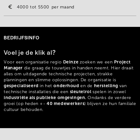
4000
5500
per maand
BEDRIJFSINFO
Voel je de klik al?
Deinze
Project
Voor een organisatie regio
zoeken we een
Manager
die graag de touwtjes in handen neemt. Hier draait
alles om uitdagende technische projecten, strakke
planningen en slimme oplossingen. De organisatie is
g
especialiseerd
onderhoud
herstelling
in het
en de
van
sleutelrol
technische installaties die een
spelen in zowel
industriële als publieke omgevingen.
Ondanks de verdere
40 medewerkers
groei (op heden +-
) blijven ze hun familiale
cultuur behouden.