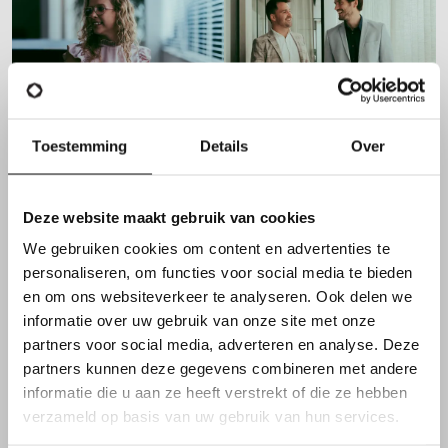
Toestemming
Details
Over
Deze website maakt gebruik van cookies
FUNCTIEVEREISTEN
We gebruiken cookies om content en advertenties te
personaliseren, om functies voor social media te bieden
Daarnaast overtuig je met
en om ons websiteverkeer te analyseren. Ook delen we
informatie over uw gebruik van onze site met onze
jouw kennen & kunnen
partners voor social media, adverteren en analyse. Deze
partners kunnen deze gegevens combineren met andere
informatie die u aan ze heeft verstrekt of die ze hebben
verzameld op basis van uw gebruik van hun services.
Je beschikt over een
bachelor- of masterdiploma
in
een
technische richting