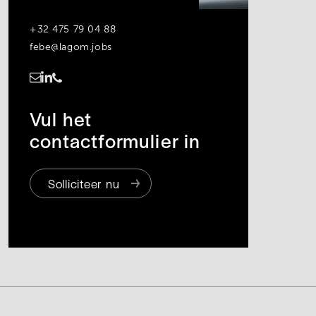
+32 475 79 04 88
febe@lagom.jobs
https://www.linkedin.com/in/febe-de-roose-8b3b72142/
Vul het
contactformulier in
Solliciteer nu