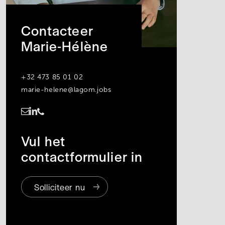
Contacteer
Marie-Hélène
+32 473 85 01 02
marie-helene@lagom.jobs
https://www.linkedin.com/in/marie-hélène-seiffert-van-der-merwede
Vul het
contactformulier in
Solliciteer nu