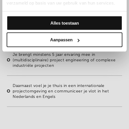
jouw kennen & kunnen
verzameld op basis van uw gebruik van hun services.
Alles toestaan
Je bezit een
masterdiploma in engineering
(elektromechanica of een verwante richting)
Aanpassen
Je brengt
minstens 5 jaar ervaring
mee in
(multidisciplinaire) project engineering of complexe
industriële projecten
Daarnaast voel je je thuis in een internationale
projectomgeving en communiceer je vlot in het
Nederlands
en
Engels