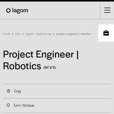
Skip
to
main
content
Breadcrumb
home
jobs
lagom - engineering
project engineer | robotics
Project Engineer |
Robotics
(M/V/X)
Dag
Sint-Niklaas