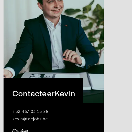
Contacteer
Kevin
+32 467 03 13 28
kevin@tecjobz.be
https://www.linkedin.com/in/kevin-lenders/