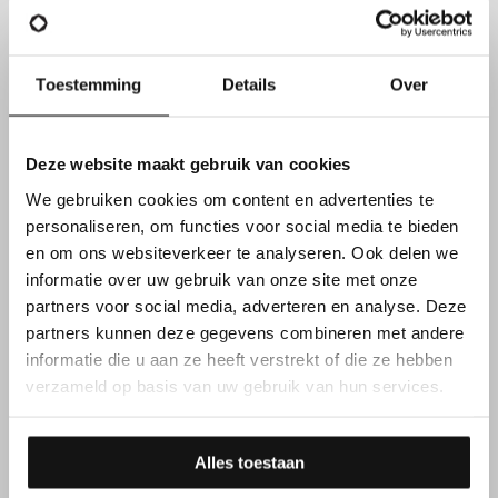
Toestemming
Details
Over
Deze website maakt gebruik van cookies
We gebruiken cookies om content en advertenties te
personaliseren, om functies voor social media te bieden
FUNCTIEVEREISTEN
en om ons websiteverkeer te analyseren. Ook delen we
informatie over uw gebruik van onze site met onze
partners voor social media, adverteren en analyse. Deze
Daarnaast overtuig je met
partners kunnen deze gegevens combineren met andere
jouw kennen & kunnen
informatie die u aan ze heeft verstrekt of die ze hebben
verzameld op basis van uw gebruik van hun services.
Je behaalde je
Masterdiploma
Bio-Ingenieur
Alles toestaan
(Dierproductie) of
Dierenarts