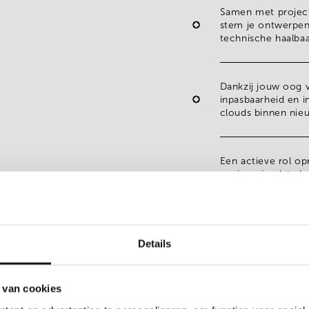
Samen met project 
stem je ontwerpen
technische haalba
Dankzij jouw oog 
inpasbaarheid
en i
clouds binnen ni
Een actieve rol o
engineeringdata
be
collega’s onderst
revisiestandaarden
Details
 van cookies