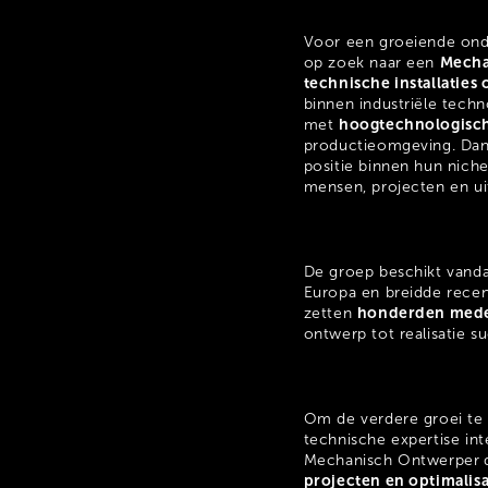
Voor een groeiende ond
Mecha
op zoek naar een
technische installaties
binnen industriële techn
hoogtechnologisch
met
productieomgeving. Dan
positie binnen hun niche 
mensen, projecten en ui
De groep beschikt vand
Europa en breidde recent
honderden med
zetten
ontwerp tot realisatie s
Om de verdere groei te 
technische expertise int
Mechanisch Ontwerper
projecten en optimalisa