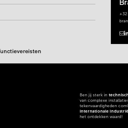
Br
+32
bra
https://www.linkedin.com/in/branco-laevens-8bb251235/
Functievereisten
technisc
Ben jij sterk in
van complexe installatie
tekenvaardigheden comb
internationale industr
het ontdekken waard!