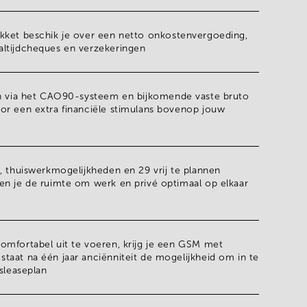
kket beschik je over een
netto onkostenvergoeding
,
altijdcheques
en verzekeringen
n via het
CAO90-systeem
en bijkomende vaste bruto
or een extra financiële stimulans bovenop jouw
n, thuiswerkmogelijkheden en
29 vrij te plannen
n je de ruimte om werk en privé optimaal op elkaar
omfortabel uit te voeren, krijg je een GSM met
aat na één jaar anciënniteit de mogelijkheid om in te
tsleaseplan