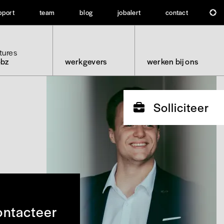
pport
team
blog
jobalert
contact
tures
obz
werkgevers
werken bij ons
Solliciteer
ntacteer