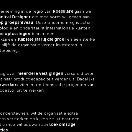
Roeselare
erneming in de regio van
gaan we
nical Designer
die mee vorm wil geven aan
 op groepsniveau
. Deze onderneming is actief
ologie en ondersteunt internationale klanten
e oplossingen
binnen een
stabiele jaarlijkse groei
kzij een
en een sterke
blijft de organisatie verder investeren in
tbreiding.
meerdere vestigingen
aag over
verspreid over
 haar productiecapaciteit verder uit. Dagelijks
ewerkers
zich in om technische projecten van
uccesvol uit te werken.
ondersteunen, wil de organisatie extra
ern versterken en kijken ze uit naar een
toekomstige
die mee wil bouwen aan
ties.