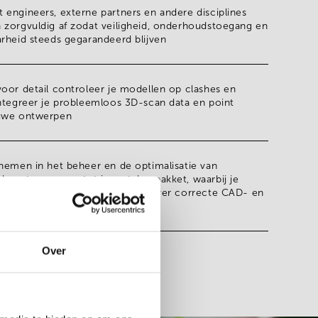
engineers, externe partners en andere disciplines
 zorgvuldig af zodat
veiligheid, onderhoudstoegang en
arheid
steeds gegarandeerd blijven
voor detail controleer je modellen op
clashes en
ntegreer je probleemloos 3D-scan data en point
euwe ontwerpen
pnemen in het b
eheer en de optimalisatie van
hoort eveneens tot jouw takenpakket, waarbij je
eunt als key user en mee waakt over correcte CAD- en
Over