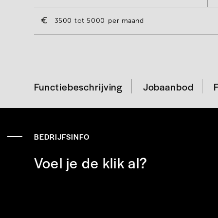
3500
5000
per maand
Functiebeschrijving
Jobaanbod
BEDRIJFSINFO
Voel je de klik al?