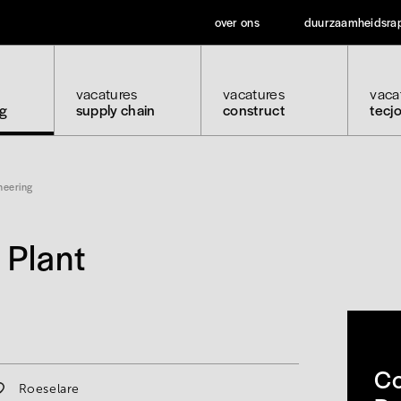
over ons
duurzaamheidsra
vacatures
vacatures
vaca
ng
supply chain
construct
tecj
neering
 Plant
Co
Roeselare