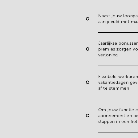
Naast jouw loonpa
aangevuld met
ma
Jaarlijkse bonusse
premies zorgen vo
verloning
Flexibele werkure
vakantiedagen
geve
af te stemmen
Om jouw functie c
abonnement en best
stappen in een
fie