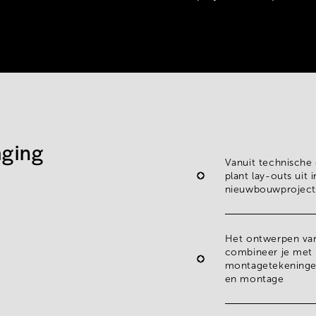
aging
Vanuit technische
plant lay-outs
uit 
nieuwbouwprojecten
Het ontwerpen van
combineer je met 
montagetekening
en montage