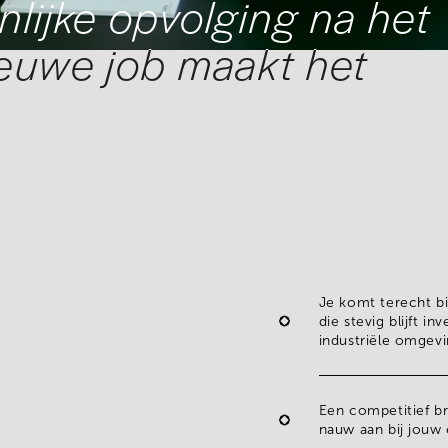
nlijke opvolging na het
ieuwe job maakt het
Je komt terecht b
die stevig blijft i
industriële omgev
Een competitief br
nauw aan bij jouw