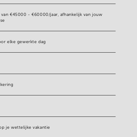
n van
€45000 - €60000/jaar
, afhankelijk van jouw
ise
oor elke gewerkte dag
ekering
g
 je wettelijke vakantie