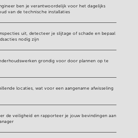
gineer ben je verantwoordelijk voor het dagelijks
oud
van de
technische installaties
inspecties
uit,
detecteer
je
slijtage
of
schade
en bepaal
dsacties
nodig zijn
nderhoudswerken
grondig voor door plannen op te
illende locaties
, wat voor een aangename afwisseling
ver de veiligheid en
rapporteer
je jouw bevindingen aan
anager