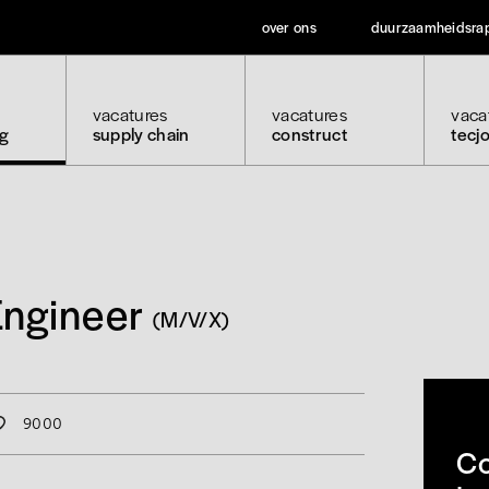
over ons
duurzaamheidsra
vacatures
vacatures
vaca
ng
supply chain
construct
tecj
Engineer
(M/V/X)
9000
Co