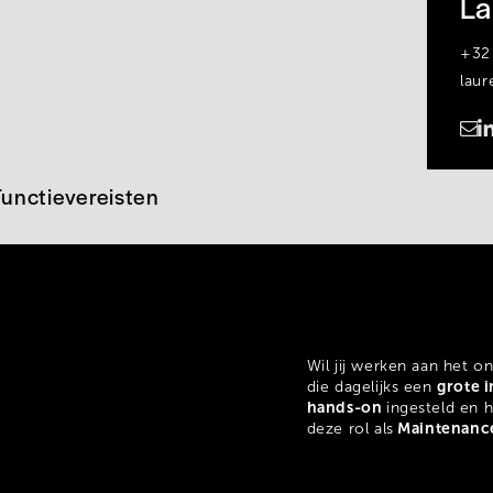
La
+32
laur
https://www.linkedin.com/in/laure-balcaen-95a87034a/
Functievereisten
Wil jij werken aan het o
grote 
die dagelijks een
hands-on
ingesteld en h
Maintenanc
deze rol als