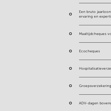
Een bruto jaarloo
ervaring en expert
Maaltijdcheques v
Ecocheques
Hospitalisatieverz
Groepsverzekerin
ADV-dagen bovenop