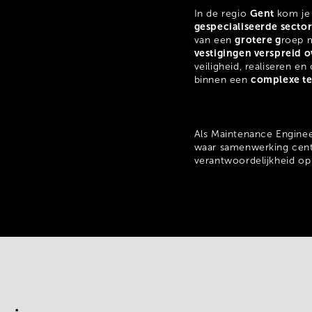
Gent
In de regio
kom je 
gespecialiseerde secto
grotere g
van een
roep 
vestigingen verspreid o
veiligheid, realiseren 
complexe t
binnen een
Als Maintenance Enginee
waar samenwerking centr
verantwoordelijkheid o