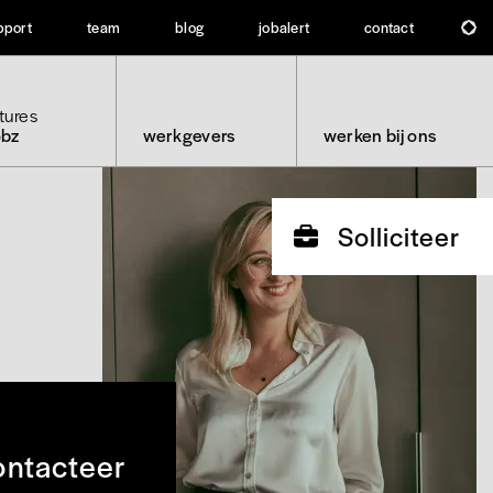
pport
team
blog
jobalert
contact
tures
obz
werkgevers
werken bij ons
Solliciteer
ntacteer