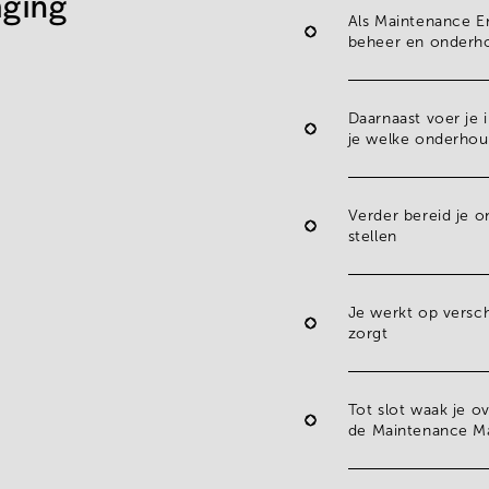
aging
Als Maintenance En
beheer
en
onderh
Daarnaast voer je
je welke
onderhou
Verder bereid je
o
stellen
Je werkt op
versch
zorgt
Tot slot waak je o
de
Maintenance M