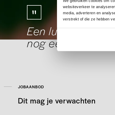
We gebruiken cookies om cont
websiteverkeer te analyseren
media, adverteren en analys
verstrekt of die ze hebben v
Een luisterend o
nog eens dubbel 
JOBAANBOD
Dit mag je verwachten