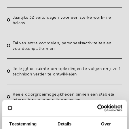
Jaarlijks
32 verlofdagen
voor een sterke work-life
balans
Tal van extra voordelen, personeelsactiviteiten en
voordelenplatformen
Je krijgt de ruimte om opleidingen te volgen en jezelf
technisch verder te ontwikkelen
Reële
doorgroeimogelijkheden
binnen een stabiele
internationale productieomgeving
Een werkomgeving waar vooruitdenken,
Toestemming
Details
Over
samenwerking en techniek deel uitmaken van de