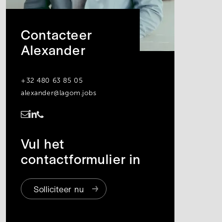
Contacteer
Alexander
+32 480 63 85 05
alexander@lagom.jobs
https://www.linkedin.com/in/alexander-anne-1b019b251/
Vul het
contactformulier in
Solliciteer nu