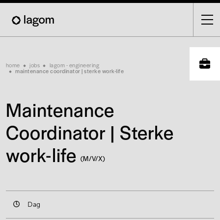
Skip
to
main
content
Breadcrumb
home
jobs
lagom - engineering
maintenance coordinator | sterke work-life
Maintenance
Coordinator | Sterke
work-life
(M/V/X)
Dag