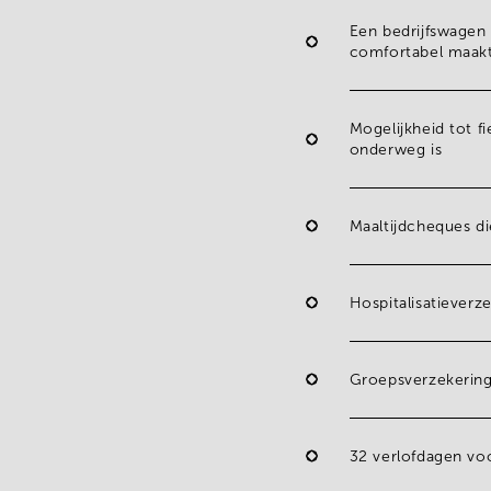
Een
bedrijfswage
comfortabel maak
Mogelijkheid tot f
onderweg is
Maaltijdcheques
d
Hospitalisatieverz
Groepsverzekering
32 verlofdagen
vo