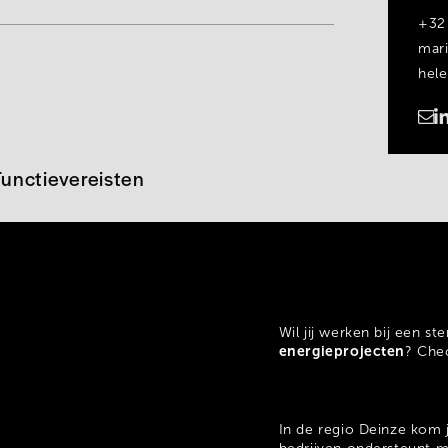
+32
mar
hel
https://www.linkedin.com/in/marie-hélène-seiffert-van-der-merwede
Functievereisten
Wil jij werken bij een st
energieprojecten
? Che
In de regio Deinze kom 