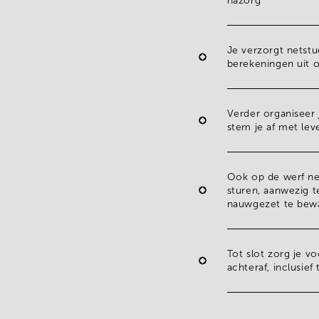
nazorg
Je verzorgt netst
berekeningen uit o
Verder organiseer
stem je af met lev
Ook
op de werf
ne
sturen, aanwezig te
nauwgezet te bew
Tot slot zorg je v
achteraf, inclusie