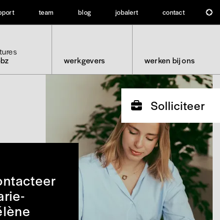
pport
team
blog
jobalert
contact
tures
obz
werkgevers
werken bij ons
Solliciteer
ntacteer
rie-
élène