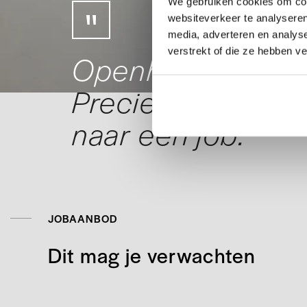
We gebruiken cookies om cont
websiteverkeer te analyseren
media, adverteren en analys
verstrekt of die ze hebben v
Openhartige & pe
Precies wat je no
naar een job.
JOBAANBOD
Dit mag je verwachten