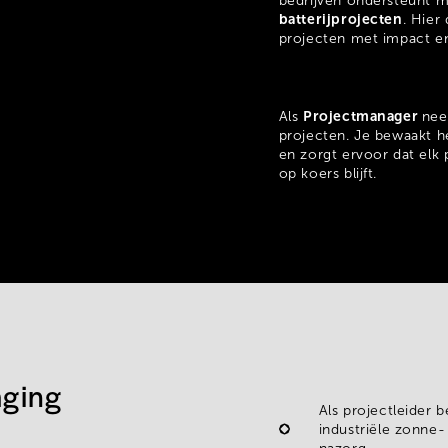
bedrijven ondersteunt 
batterijprojecten
. Hier
projecten met impact e
Projectmanager
Als
nee
projecten. Je bewaakt he
en zorgt ervoor dat elk 
op koers blijft.
aging
Als projectleider 
industriële zonne-