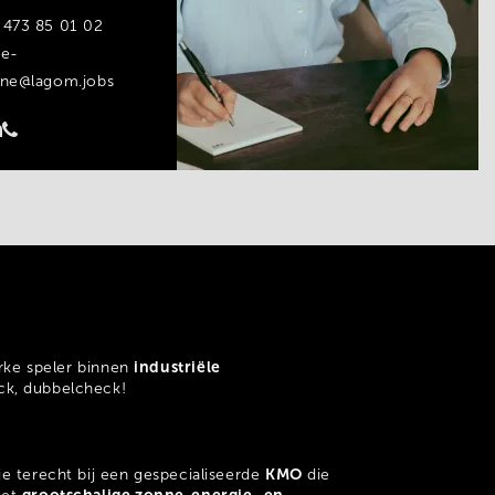
 473 85 01 02
ie-
ene@lagom.jobs
industriële
erke speler binnen
ck, dubbelcheck!
KMO
je terecht bij een gespecialiseerde
die