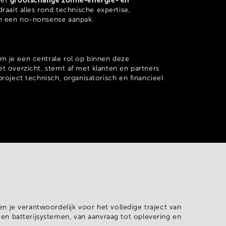
grootschalige zonne-energie- en
met
 draait alles rond technische expertise,
n een no-nonsense aanpak.
m je een centrale rol op binnen deze
t overzicht, stemt af met klanten en partners
project technisch, organisatorisch en financieel
ben je verantwoordelijk voor het
volledige traject van
 en batterijsystemen
, van aanvraag tot oplevering en