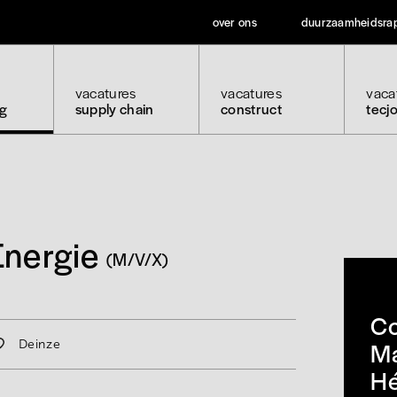
over ons
duurzaamheidsra
vacatures
vacatures
vaca
ng
supply chain
construct
tecj
Energie
(M/V/X)
Co
Ma
Deinze
H