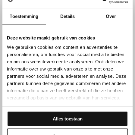
Je geniet van
6 extra ADV-dagen
, bovenop je
Toestemming
Details
Over
wettelijke vakantie, waardoor je meer balans vindt
tussen werk en privé
Deze website maakt gebruik van cookies
We gebruiken cookies om content en advertenties te
Deze
nieuwe functie
biedt je de kans om projecten op
te starten die een blijvende impact hebben
personaliseren, om functies voor social media te bieden
en om ons websiteverkeer te analyseren. Ook delen we
informatie over uw gebruik van onze site met onze
partners voor social media, adverteren en analyse. Deze
partners kunnen deze gegevens combineren met andere
informatie die u aan ze heeft verstrekt of die ze hebben
verzameld op basis van uw gebruik van hun services.
Alles toestaan