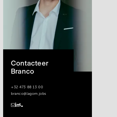
Contacteer
Branco
+32 473 88 13 00
branco@lagom.jobs
https://www.linkedin.com/in/branco-laevens-8bb251235/