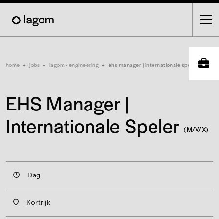
Skip
to
main
content
Breadcrumb
home
jobs
lagom - engineering
ehs manager | internationale speler
EHS Manager |
Internationale Speler
(M/V/X)
Dag
Kortrijk